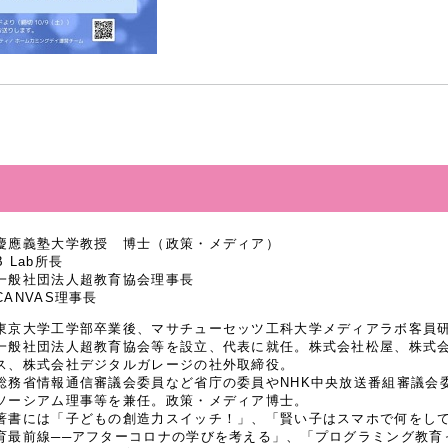
慶應義塾大学教授 博士（政策・メディア）
B Lab所長
一般社団法人超教育協会理事長
CANVAS理事長
東京大学工学部卒業後、マサチューセッツ工科大学メディアラボ客員研究
一般社団法人超教育協会等を設立、代表に就任。株式会社松屋、株式
ス、株式会社デジタルガレージの社外取締役。
総務省情報通信審議会委員など省庁の委員やNHK中央放送番組審議会
ソーシアム理事等を兼任。政策・メディア博士。
著書には「子どもの創造力スイッチ！」、「賢い子はスマホで何をし
育最前線──アフターコロナの学びを考える」、「プログラミング教育