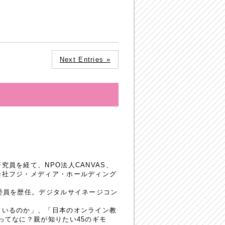
Next Entries »
員を経て、NPO法人CANVAS、
会社フジ・メディア・ホールディング
委員を歴任。デジタルサイネージコン
ているのか」、「日本のオンライン教
ってなに？親が知りたい45のギモ