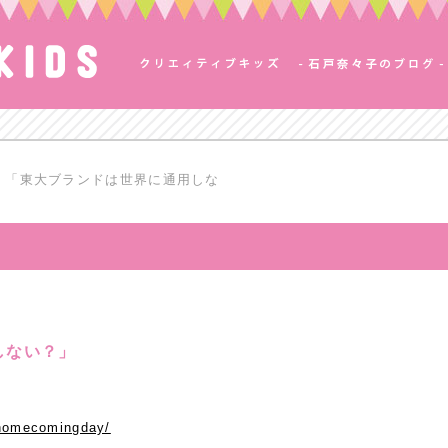
「東大ブランドは世界に通用しな
しない？」
1homecomingday/