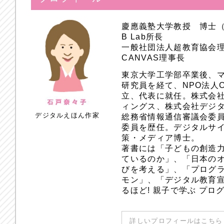
慶應義塾大学教授 博士
B Lab所長
一般社団法人超教育協会
CANVAS理事長
東京大学工学部卒業後、
研究員を経て、NPO法人
立、代表に就任。株式会
ィングス、株式会社デジ
デジタルえほん作家
総務省情報通信審議会委員
委員を歴任。デジタルサ
策・メディア博士。
著書には「子どもの創造
ているのか」、「日本のオ
びを考える」、「プログラ
モン」、「デジタル教育
るほど! 親子で学ぶ プ
詳しいプロフィールはこちら 