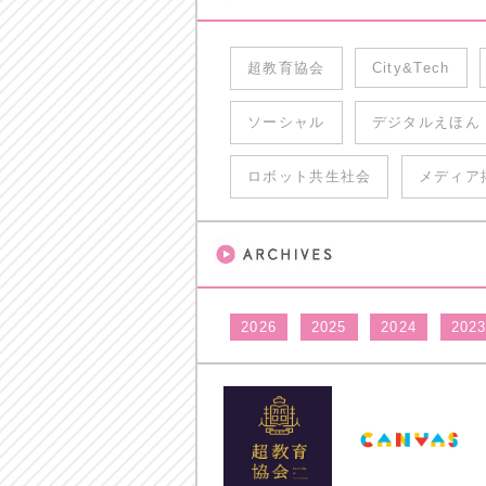
超教育協会
City&Tech
ソーシャル
デジタルえほん
ロボット共生社会
メディア
2026
2025
2024
202