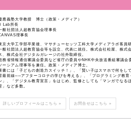
慶應義塾大学教授 博士（政策・メディア）
B Lab所長
一般社団法人超教育協会理事長
CANVAS理事長
東京大学工学部卒業後、マサチューセッツ工科大学メディアラボ客員研究
一般社団法人超教育協会等を設立、代表に就任。株式会社松屋、株式
ス、株式会社デジタルガレージの社外取締役。
総務省情報通信審議会委員など省庁の委員やNHK中央放送番組審議会
ソーシアム理事等を兼任。政策・メディア博士。
著書には「子どもの創造力スイッチ！」、「賢い子はスマホで何をし
育最前線──アフターコロナの学びを考える」、「プログラミング教育
ン」、「デジタル教育宣言」をはじめ、監修としても「マンガでなるほど
育」など多数。
詳しいプロフィールはこちら »
お問合せはこちら »