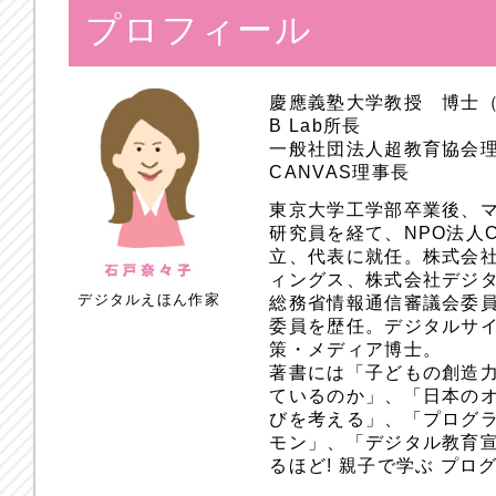
プロフィール
慶應義塾大学教授 博士
B Lab所長
一般社団法人超教育協会
CANVAS理事長
東京大学工学部卒業後、
研究員を経て、NPO法人
立、代表に就任。株式会
ィングス、株式会社デジ
デジタルえほん作家
総務省情報通信審議会委員
委員を歴任。デジタルサ
策・メディア博士。
著書には「子どもの創造
ているのか」、「日本のオ
びを考える」、「プログラ
モン」、「デジタル教育
るほど! 親子で学ぶ プ