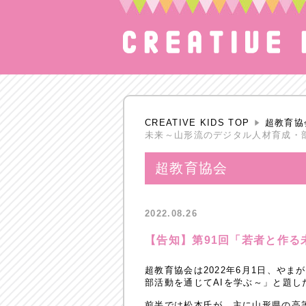
CREATIVE KIDS TOP
超教育協
未来～山形流のデジタル人材育成・部
超教育協会
2022.08.26
【告知】第91回「若者と作る
超教育協会は2022年6月1日、や
部活動を通じてAIを学ぶ～」と題
前半では松本氏が、主に山形県の高