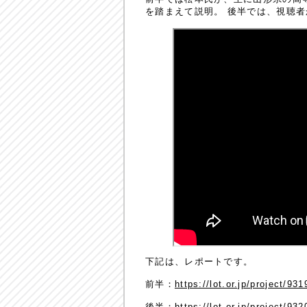
を踏まえて説明。 後半では、視聴
下記は、レポートです。
前半：
https://lot.or.jp/project/931
後半：
https://lot.or.jp/project/932