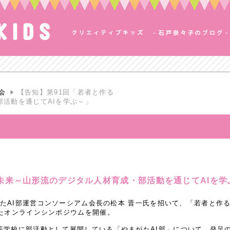
会
【告知】第91回「若者と作る
活動を通じてAIを学ぶ～」
未来～山形流のデジタル人材育成・部活動を通じてAIを学
まがたAI部運営コンソーシアム会長の松本 晋一氏を招いて、「若者と
したオンラインシンポジウムを開催。
等学校に部活動として展開している「やまがたAI部」について、発足