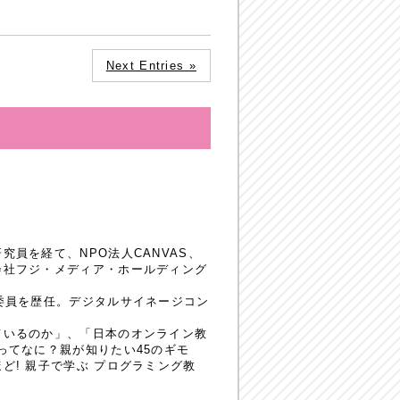
Next Entries »
員を経て、NPO法人CANVAS、
会社フジ・メディア・ホールディング
委員を歴任。デジタルサイネージコン
ているのか」、「日本のオンライン教
ってなに？親が知りたい45のギモ
! 親子で学ぶ プログラミング教