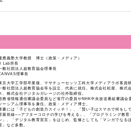
慶應義塾大学教授 博士（政策・メディア）
B Lab所長
一般社団法人超教育協会理事長
CANVAS理事長
東京大学工学部卒業後、マサチューセッツ工科大学メディアラボ客員研究
一般社団法人超教育協会等を設立、代表に就任。株式会社松屋、株式
ス、株式会社デジタルガレージの社外取締役。
総務省情報通信審議会委員など省庁の委員やNHK中央放送番組審議会
ソーシアム理事等を兼任。政策・メディア博士。
著書には「子どもの創造力スイッチ！」、「賢い子はスマホで何をし
育最前線──アフターコロナの学びを考える」、「プログラミング教育
ン」、「デジタル教育宣言」をはじめ、監修としても「マンガでなるほど
育」など多数。