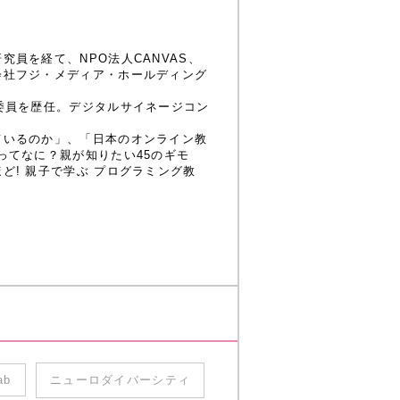
員を経て、NPO法人CANVAS、
会社フジ・メディア・ホールディング
委員を歴任。デジタルサイネージコン
ているのか」、「日本のオンライン教
ってなに？親が知りたい45のギモ
! 親子で学ぶ プログラミング教
ab
ニューロダイバーシティ