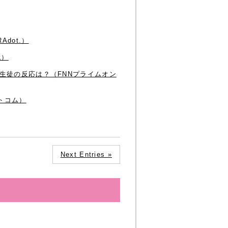
dot.）
代）
生徒の反応は？（FNNプライムオン
トコム）
Next Entries »