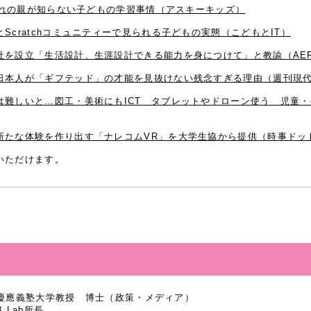
生まれの親が知らない子どもの学習事情（アスキーキッズ）
Scratchコミュニティーで見られる子どもの実態（こどもとIT）
を設立「生活設計、生涯設計できる能力を身につけて」と教諭（AERA
日本人が「ギフテッド」の才能を見抜けない残念すぎる理由（週刊現
難しいと…図工・美術にもICT タブレットやドローン使う 児童・
新たな体験を作り出す「ナレコムVR」を大学生協から提供（時事ドッ
いただけます。
慶應義塾大学教授 博士（政策・メディア）
B Lab所長