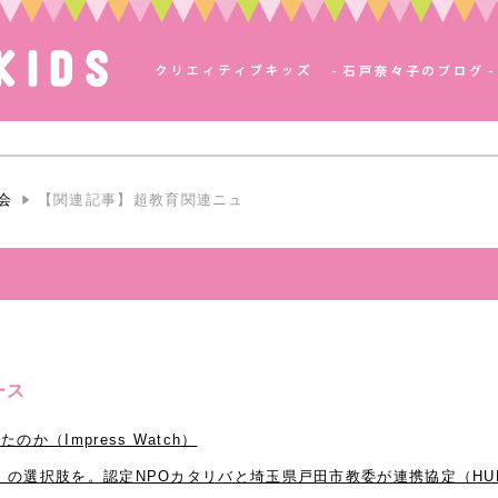
会
【関連記事】超教育関連ニュ
ース
か（Impress Watch）
の選択肢を。認定NPOカタリバと埼玉県戸田市教委が連携協定（HUFF