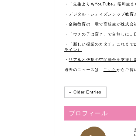
・
「先生よりもYouTube」昭和
・
デジタル・シティズンシップ教育と
・
金融教育の一環で高校生が株式会社
・
「ウチの子は変？」で台無しに…
・
「新しい授業のカタチ」これまでは
ライン）
・
リアルと仮想の空間融合を支援し
過去のニュースは、
こちら
からご覧
« Older Entries
プロフィール