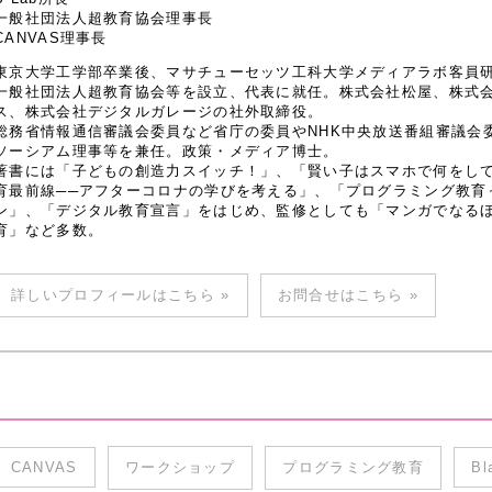
一般社団法人超教育協会理事長
CANVAS理事長
東京大学工学部卒業後、マサチューセッツ工科大学メディアラボ客員研究
一般社団法人超教育協会等を設立、代表に就任。株式会社松屋、株式
ス、株式会社デジタルガレージの社外取締役。
総務省情報通信審議会委員など省庁の委員やNHK中央放送番組審議会
ソーシアム理事等を兼任。政策・メディア博士。
著書には「子どもの創造力スイッチ！」、「賢い子はスマホで何をし
育最前線──アフターコロナの学びを考える」、「プログラミング教育
ン」、「デジタル教育宣言」をはじめ、監修としても「マンガでなるほど
育」など多数。
詳しいプロフィールはこちら »
お問合せはこちら »
CANVAS
ワークショップ
プログラミング教育
Bl