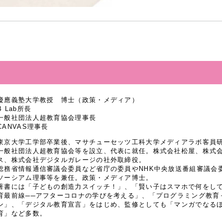
慶應義塾大学教授 博士（政策・メディア）
B Lab所長
一般社団法人超教育協会理事長
CANVAS理事長
東京大学工学部卒業後、マサチューセッツ工科大学メディアラボ客員研究
一般社団法人超教育協会等を設立、代表に就任。株式会社松屋、株式
ス、株式会社デジタルガレージの社外取締役。
総務省情報通信審議会委員など省庁の委員やNHK中央放送番組審議会
ソーシアム理事等を兼任。政策・メディア博士。
著書には「子どもの創造力スイッチ！」、「賢い子はスマホで何をし
育最前線──アフターコロナの学びを考える」、「プログラミング教育
ン」、「デジタル教育宣言」をはじめ、監修としても「マンガでなるほど
育」など多数。