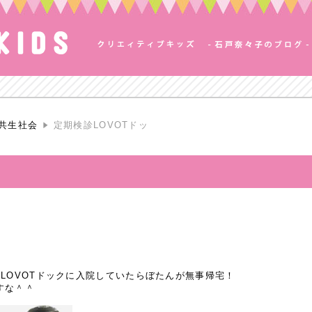
共生社会
定期検診LOVOTドッ
LOVOTドックに入院していたらぼたんが無事帰宅！
すな＾＾