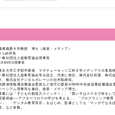
慶應義塾大学教授 博士（政策・メディア）
B Lab所長
一般社団法人超教育協会理事長
CANVAS理事長
東京大学工学部卒業後、マサチューセッツ工科大学メディアラボ客員研究
一般社団法人超教育協会等を設立、代表に就任。株式会社松屋、株式
ス、株式会社デジタルガレージの社外取締役。
総務省情報通信審議会委員など省庁の委員やNHK中央放送番組審議会
ソーシアム理事等を兼任。政策・メディア博士。
著書には「子どもの創造力スイッチ！」、「賢い子はスマホで何をし
育最前線──アフターコロナの学びを考える」、「プログラミング教育
ン」、「デジタル教育宣言」をはじめ、監修としても「マンガでなるほど
育」など多数。