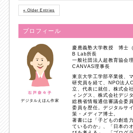
« Older Entries
プロフィール
慶應義塾大学教授 博士
B Lab所長
一般社団法人超教育協会
CANVAS理事長
東京大学工学部卒業後、
研究員を経て、NPO法人
立、代表に就任。株式会
ィングス、株式会社デジ
デジタルえほん作家
総務省情報通信審議会委員
委員を歴任。デジタルサ
策・メディア博士。
著書には「子どもの創造
ているのか」、「日本のオ
びを考える」、「プログラ