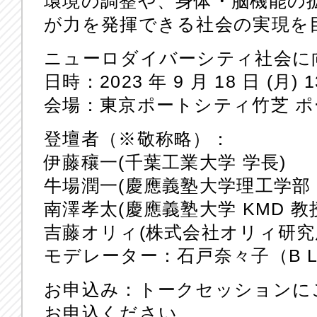
環境の調整や、身体・脳機能の
が力を発揮できる社会の実現を
ニューロダイバーシティ社会に
日時：2023 年 9 月 18 日 (月) 13
会場：東京ポートシティ竹芝 
登壇者（※敬称略）：
伊藤穰一(千葉工業大学 学長)
牛場潤一(慶應義塾大学理工学部 
南澤孝太(慶應義塾大学 KMD 教
吉藤オリィ(株式会社オリィ研究所
モデレーター：石戸奈々子（B L
お申込み：トークセッションにご
お申込ください。