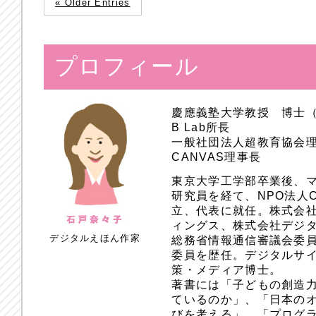
« Older Entries
プロフィール
慶應義塾大学教授 博士
B Lab所長
一般社団法人超教育協会
CANVAS理事長
東京大学工学部卒業後、
研究員を経て、NPO法人
立、代表に就任。株式会
ィングス、株式会社デジ
デジタルえほん作家
総務省情報通信審議会委員
委員を歴任。デジタルサ
策・メディア博士。
著書には「子どもの創造
ているのか」、「日本のオ
びを考える」、「プログラ