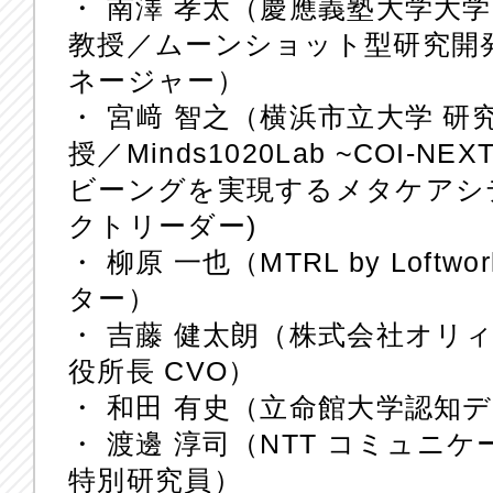
・ 南澤 孝太（慶應義塾大学大
教授／ムーンショット型研究開発
ネージャー）
・ 宮﨑 智之（横浜市立大学 研
授／Minds1020Lab ~COI
ビーングを実現するメタケアシ
クトリーダー)
・ 柳原 一也（MTRL by Lof
ター）
・ 吉藤 健太朗（株式会社オリィ
役所長 CVO）
・ 和田 有史（立命館大学認知
・ 渡邊 淳司（NTT コミュニ
特別研究員）