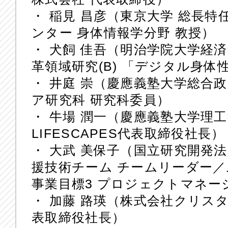
・ 稲見 昌彦（東京大学 総長
ンター 身体情報学分野 教授）
・ 犬飼 佳吾（明治学院大学経済
革領域研究(B) 「デジタル身体
・ 井庭 崇（慶應義塾大学総合
ア研究科 研究科委員）
・ 牛場 潤一（慶應義塾大学理
LIFESCAPES代表取締役社長）
・ 大武 美保子（国立研究開発
援技術チーム チームリーダー
事業目標3 プロジェクトマネー
・ 加藤 路瑛（株式会社クリス
表取締役社長）