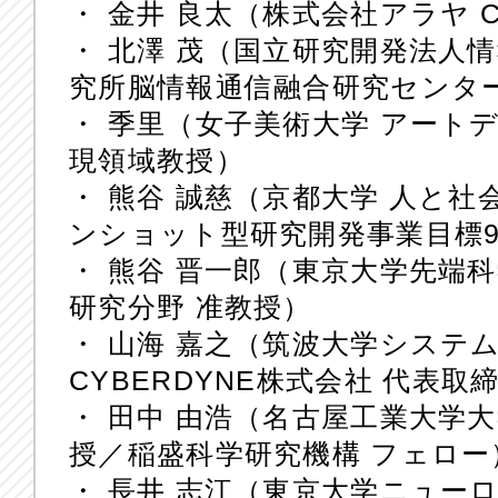
・ 金井 良太（株式会社アラヤ C
・ 北澤 茂（国立研究開発法人情
究所脳情報通信融合研究センタ
・ 季里（女子美術大学 アート
現領域教授）
・ 熊谷 誠慈（京都大学 人と社
ンショット型研究開発事業目標
・ 熊谷 晋一郎（東京大学先端
研究分野 准教授）
・ 山海 嘉之（筑波大学システ
CYBERDYNE株式会社 代表取
・ 田中 由浩（名古屋工業大学
授／稲盛科学研究機構 フェロー
・ 長井 志江（東京大学ニュー