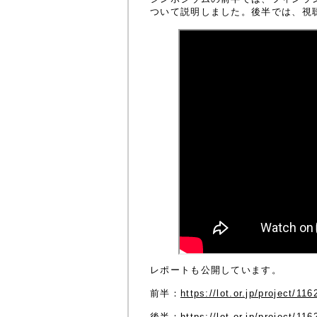
ついて説明しました。後半では、視
レポートも公開しています。
前半：
https://lot.or.jp/project/116
後半：
https://lot.or.jp/project/116