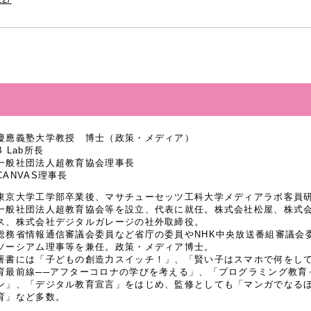
慶應義塾大学教授 博士（政策・メディア）
B Lab所長
一般社団法人超教育協会理事長
CANVAS理事長
東京大学工学部卒業後、マサチューセッツ工科大学メディアラボ客員研究
一般社団法人超教育協会等を設立、代表に就任。株式会社松屋、株式
ス、株式会社デジタルガレージの社外取締役。
総務省情報通信審議会委員など省庁の委員やNHK中央放送番組審議会
ソーシアム理事等を兼任。政策・メディア博士。
著書には「子どもの創造力スイッチ！」、「賢い子はスマホで何をし
育最前線──アフターコロナの学びを考える」、「プログラミング教育
ン」、「デジタル教育宣言」をはじめ、監修としても「マンガでなるほど
育」など多数。