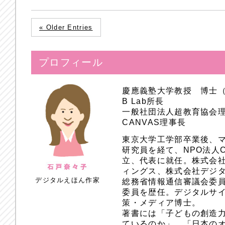
« Older Entries
プロフィール
慶應義塾大学教授 博士
B Lab所長
一般社団法人超教育協会
CANVAS理事長
東京大学工学部卒業後、
研究員を経て、NPO法人
立、代表に就任。株式会
ィングス、株式会社デジ
デジタルえほん作家
総務省情報通信審議会委員
委員を歴任。デジタルサ
策・メディア博士。
著書には「子どもの創造
ているのか」、「日本のオ