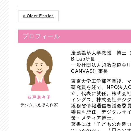
« Older Entries
プロフィール
慶應義塾大学教授 博士
B Lab所長
一般社団法人超教育協会
CANVAS理事長
東京大学工学部卒業後、
研究員を経て、NPO法人
立、代表に就任。株式会
ィングス、株式会社デジ
デジタルえほん作家
総務省情報通信審議会委員
委員を歴任。デジタルサ
策・メディア博士。
著書には「子どもの創造
ているのか」、「日本のオ