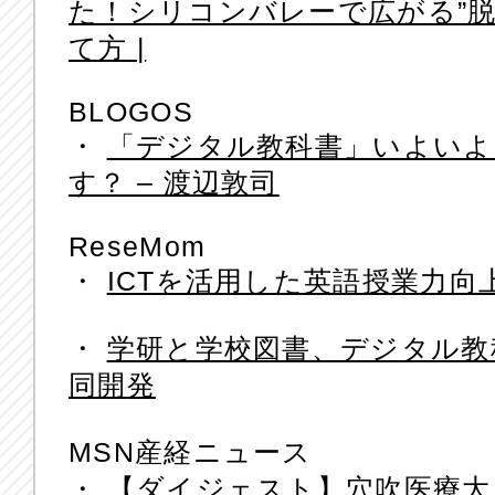
た！シリコンバレーで広がる”
て方 |
BLOGOS
・
「デジタル教科書」いよいよ
す？ – 渡辺敦司
ReseMom
・
ICTを活用した英語授業力向上
・
学研と学校図書、デジタル教
同開発
MSN産経ニュース
・
【ダイジェスト】穴吹医療大