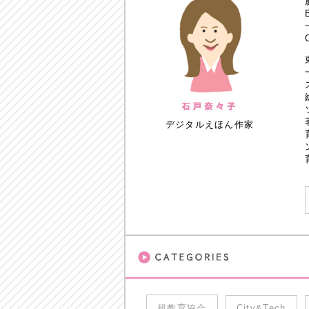
デジタルえほん作家
超教育協会
City&Tech