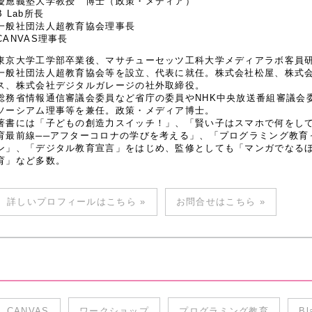
慶應義塾大学教授 博士（政策・メディア）
B Lab所長
一般社団法人超教育協会理事長
CANVAS理事長
東京大学工学部卒業後、マサチューセッツ工科大学メディアラボ客員研究
一般社団法人超教育協会等を設立、代表に就任。株式会社松屋、株式
ス、株式会社デジタルガレージの社外取締役。
総務省情報通信審議会委員など省庁の委員やNHK中央放送番組審議会
ソーシアム理事等を兼任。政策・メディア博士。
著書には「子どもの創造力スイッチ！」、「賢い子はスマホで何をし
育最前線──アフターコロナの学びを考える」、「プログラミング教育
ン」、「デジタル教育宣言」をはじめ、監修としても「マンガでなるほど
育」など多数。
詳しいプロフィールはこちら »
お問合せはこちら »
CANVAS
ワークショップ
プログラミング教育
Bl