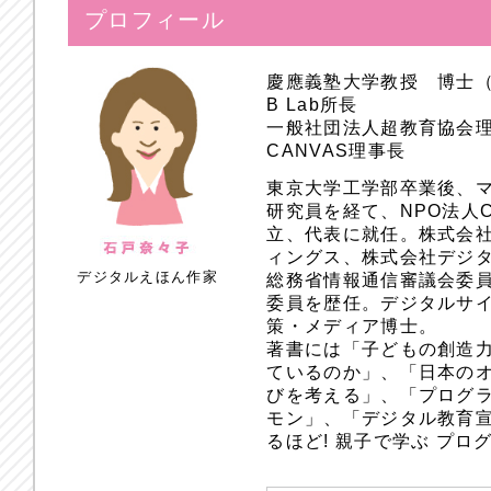
プロフィール
慶應義塾大学教授 博士
B Lab所長
一般社団法人超教育協会
CANVAS理事長
東京大学工学部卒業後、
研究員を経て、NPO法人
立、代表に就任。株式会
ィングス、株式会社デジ
デジタルえほん作家
総務省情報通信審議会委員
委員を歴任。デジタルサ
策・メディア博士。
著書には「子どもの創造
ているのか」、「日本のオ
びを考える」、「プログラ
モン」、「デジタル教育
るほど! 親子で学ぶ プ