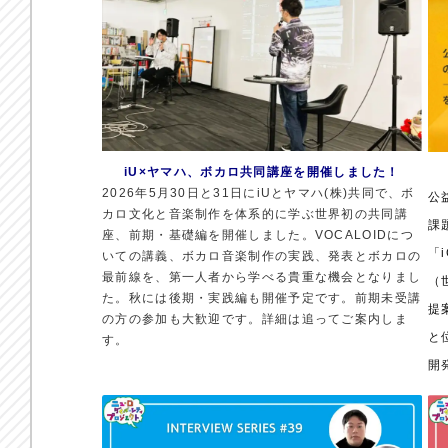
iU×ヤマハ、ボカロ共同講座を開催しました！
2026年5月30日と31日にiUとヤマハ(株)共同で、ボ
公
カロ文化と音楽制作を体系的に学ぶ世界初の共同講
課
座、前期・基礎編を開催しました。VOCALOIDにつ
「
いての講義、ボカロ音楽制作の実践、発表とボカロの
最前線を、第一人者から学べる貴重な機会となりまし
（
た。秋には後期・実践編も開催予定です。前期未受講
提
の方の参加も大歓迎です。詳細は追ってご案内しま
と
す。
開