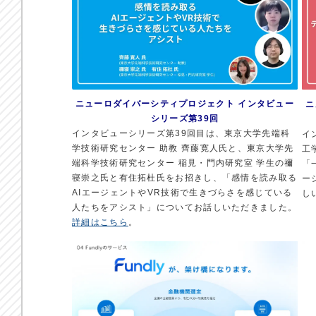
ニューロダイバーシティプロジェクト インタビュー
ニ
シリーズ第39回
インタビューシリーズ第39回目は、東京大学先端科
イ
学技術研究センター 助教 齊藤寛人氏と、東京大学先
工
端科学技術研究センター 稲見・門内研究室 学生の禰
「
寝崇之氏と有住拓杜氏をお招きし、「感情を読み取る
ー
AIエージェントやVR技術で生きづらさを感じている
し
人たちをアシスト」についてお話しいただきました。
詳細は
こちら
。