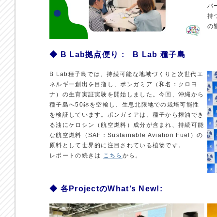
バ
持
の
◆ B Lab拠点便り : B Lab 種子島
B Lab種子島では、持続可能な地域づくりと次世代エ
ネルギー創出を目指し、ポンガミア（和名：クロヨ
ナ）の生育実証実験を開始しました。今回、沖縄から
種子島へ50鉢を空輸し、生息北限地での栽培可能性
を検証しています。ポンガミアは、種子から搾油でき
る油にケロシン（航空燃料）成分が含まれ、持続可能
な航空燃料（SAF：Sustainable Aviation Fuel）の
原料として世界的に注目されている植物です。
レポートの続きは
こちら
から。
◆ 各ProjectのWhat’s New!
: