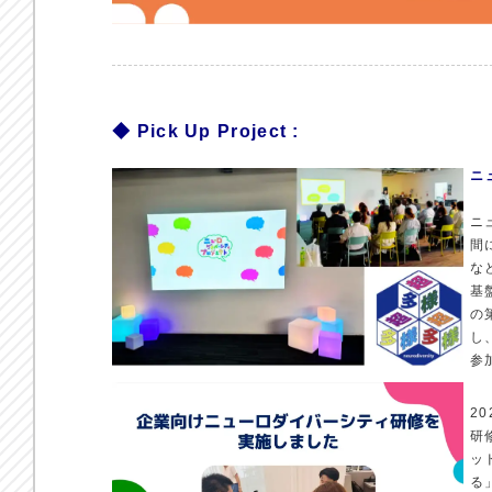
◆ Pick Up Project :
ニ
ニ
間
な
基
の
し
参
2
研
ッ
る