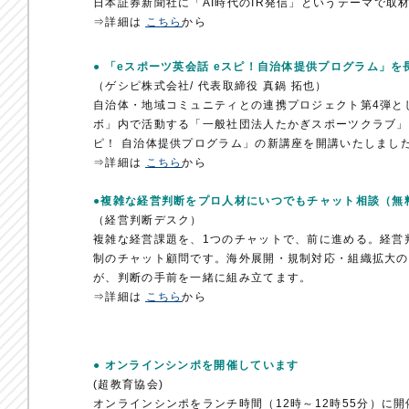
日本証券新聞社に「AI時代のIR発信」というテーマで取
⇒詳細は
こちら
から
● 「eスポーツ英会話 eスピ！自治体提供プログラム」
（ゲシピ株式会社/ 代表取締役 真鍋 拓也）
自治体・地域コミュニティとの連携プロジェクト第4弾と
ボ」内で活動する「一般社団法人たかぎスポーツクラブ」
ピ！ 自治体提供プログラム」の新講座を開講いたしまし
⇒詳細は
こちら
から
●複雑な経営判断をプロ人材にいつでもチャット相談（無
（経営判断デスク）
複雑な経営課題を、1つのチャットで、前に進める。経営
制のチャット顧問です。海外展開・規制対応・組織拡大の
が、判断の手前を一緒に組み立てます。
⇒詳細は
こちら
から
● オンラインシンポを開催しています
(超教育協会)
オンラインシンポをランチ時間（12時～12時55分）に