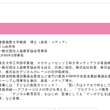
慶應義塾大学教授 博士（政策・メディア）
B Lab所長
一般社団法人超教育協会理事長
CANVAS理事長
東京大学工学部卒業後、マサチューセッツ工科大学メディアラボ客員研究
一般社団法人超教育協会等を設立、代表に就任。株式会社松屋、株式
ス、株式会社デジタルガレージの社外取締役。
総務省情報通信審議会委員など省庁の委員やNHK中央放送番組審議会
ソーシアム理事等を兼任。政策・メディア博士。
著書には「子どもの創造力スイッチ！」、「賢い子はスマホで何をし
育最前線──アフターコロナの学びを考える」、「プログラミング教育
ン」、「デジタル教育宣言」をはじめ、監修としても「マンガでなるほど
育」など多数。