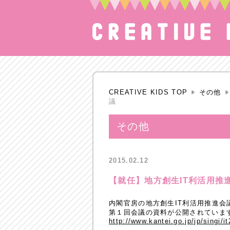
CREATIVE KIDS TOP
その他
議
その他
2015.02.12
【就任】地方創生IT利活用推
内閣官房の地方創生IT利活用推進会
第１回会議の資料が公開されていま
http://www.kantei.go.jp/jp/singi/it