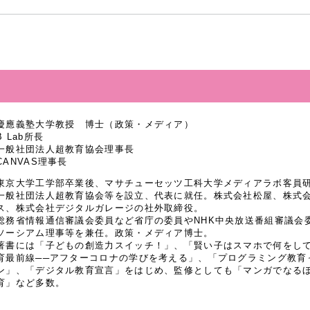
慶應義塾大学教授 博士（政策・メディア）
B Lab所長
一般社団法人超教育協会理事長
CANVAS理事長
東京大学工学部卒業後、マサチューセッツ工科大学メディアラボ客員研究
一般社団法人超教育協会等を設立、代表に就任。株式会社松屋、株式
ス、株式会社デジタルガレージの社外取締役。
総務省情報通信審議会委員など省庁の委員やNHK中央放送番組審議会
ソーシアム理事等を兼任。政策・メディア博士。
著書には「子どもの創造力スイッチ！」、「賢い子はスマホで何をし
育最前線──アフターコロナの学びを考える」、「プログラミング教育
ン」、「デジタル教育宣言」をはじめ、監修としても「マンガでなるほど
育」など多数。