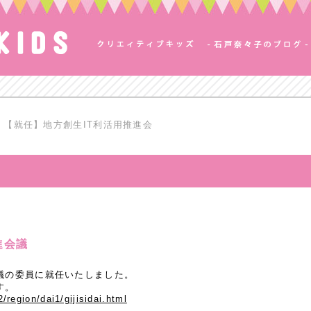
【就任】地方創生IT利活用推進会
進会議
議の委員に就任いたしました。
す。
2/region/dai1/gijisidai.html