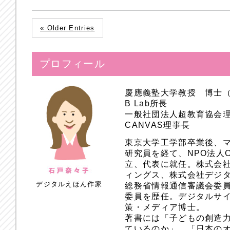
« Older Entries
プロフィール
慶應義塾大学教授 博士
B Lab所長
一般社団法人超教育協会
CANVAS理事長
東京大学工学部卒業後、
研究員を経て、NPO法人
立、代表に就任。株式会
ィングス、株式会社デジ
デジタルえほん作家
総務省情報通信審議会委員
委員を歴任。デジタルサ
策・メディア博士。
著書には「子どもの創造
ているのか」、「日本のオ