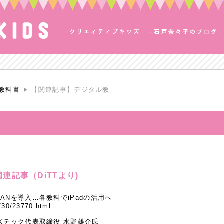
教科書
【関連記事】デジタル教
連記事（DiTTより)
ANを導入…各教科でiPadの活用へ
3/30/23770.html
ズテック代表取締役 水野雄介氏