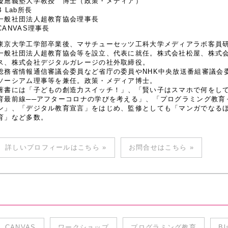
慶應義塾大学教授 博士（政策・メディア）
B Lab所長
一般社団法人超教育協会理事長
CANVAS理事長
東京大学工学部卒業後、マサチューセッツ工科大学メディアラボ客員研究
一般社団法人超教育協会等を設立、代表に就任。株式会社松屋、株式
ス、株式会社デジタルガレージの社外取締役。
総務省情報通信審議会委員など省庁の委員やNHK中央放送番組審議会
ソーシアム理事等を兼任。政策・メディア博士。
著書には「子どもの創造力スイッチ！」、「賢い子はスマホで何をし
育最前線──アフターコロナの学びを考える」、「プログラミング教育
ン」、「デジタル教育宣言」をはじめ、監修としても「マンガでなるほど
育」など多数。
詳しいプロフィールはこちら »
お問合せはこちら »
CANVAS
ワークショップ
プログラミング教育
Bl