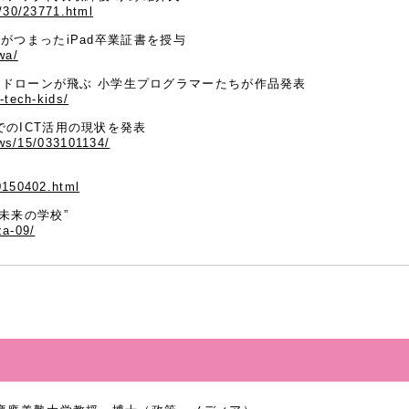
3/30/23771.html
がつまったiPad卒業証書を授与
wa/
が動く、ドローンが飛ぶ 小学生プログラマーたちが作品発表
-tech-kids/
のICT活用の現状を発表
news/15/033101134/
0150402.html
未来の学校”
za-09/