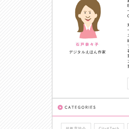
デジタルえほん作家
超教育協会
City&Tech