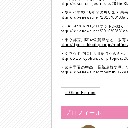
http://resemom.jp/article/2015/0
・愛和小学校／6年間の思い出と未来
http://ict-enews.net/2015/03/30ai
・CA Tech Kids／ロボット
http://ict-enews.net/2015/03/31ca
・東京都荒川区や佐賀県など、教育で
http://itpro.nikkeibp.co.jp/atcl/
・クラウドでICT活用を点から面へ
http://www.kyobun.co.jp/topics/2
・武南学園の中高一貫新設校で見た“
http://ict-enews.net/zoomin/02ko
« Older Entries
プロフィール