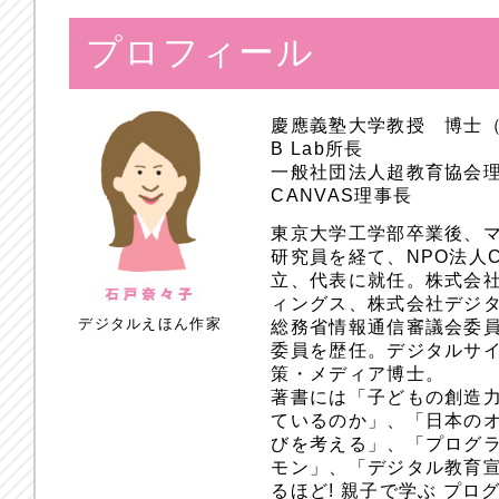
プロフィール
慶應義塾大学教授 博士
B Lab所長
一般社団法人超教育協会
CANVAS理事長
東京大学工学部卒業後、
研究員を経て、NPO法人
立、代表に就任。株式会
ィングス、株式会社デジ
デジタルえほん作家
総務省情報通信審議会委員
委員を歴任。デジタルサ
策・メディア博士。
著書には「子どもの創造
ているのか」、「日本のオ
びを考える」、「プログラ
モン」、「デジタル教育
るほど! 親子で学ぶ プ