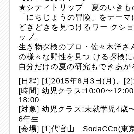
★シティトリップ 夏のいきもの
「にちじょうの冒険」をテーマ
どきどきを見つけるワー クシ
ップ。
生き物探検のプロ・佐々木洋さ
の様々な野性を見つ ける探検
自分だけの夏の研究もできあが
[日程] [1]2015年8月3日(月)、[2
[時間] 幼児クラス:10:00〜12:
18:00
[対象] 幼児クラス:未就学児4歳
6年生
[会場] [1]代官山 SodaCCo(