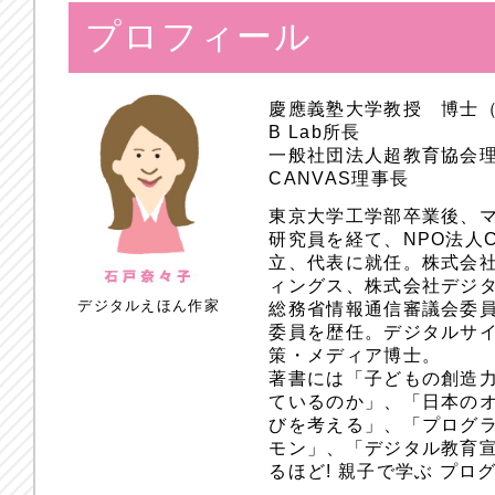
プロフィール
慶應義塾大学教授 博士
B Lab所長
一般社団法人超教育協会
CANVAS理事長
東京大学工学部卒業後、
研究員を経て、NPO法人
立、代表に就任。株式会
ィングス、株式会社デジ
デジタルえほん作家
総務省情報通信審議会委員
委員を歴任。デジタルサ
策・メディア博士。
著書には「子どもの創造
ているのか」、「日本のオ
びを考える」、「プログラ
モン」、「デジタル教育
るほど! 親子で学ぶ プ