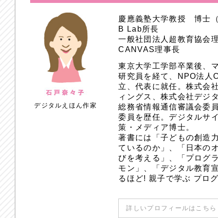
慶應義塾大学教授 博士
B Lab所長
一般社団法人超教育協会
CANVAS理事長
東京大学工学部卒業後、
研究員を経て、NPO法人
立、代表に就任。株式会
ィングス、株式会社デジ
デジタルえほん作家
総務省情報通信審議会委員
委員を歴任。デジタルサ
策・メディア博士。
著書には「子どもの創造
ているのか」、「日本のオ
びを考える」、「プログラ
モン」、「デジタル教育
るほど! 親子で学ぶ プ
詳しいプロフィールはこちら 