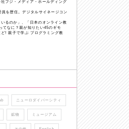
会社フジ・メディア・ホールディング
委員を歴任。デジタルサイネージコン
ているのか」、「日本のオンライン教
ってなに？親が知りたい45のギモ
! 親子で学ぶ プログラミング教
ab
ニューロダイバーシティ
鉱物
ミュージアム
ム
その他
English