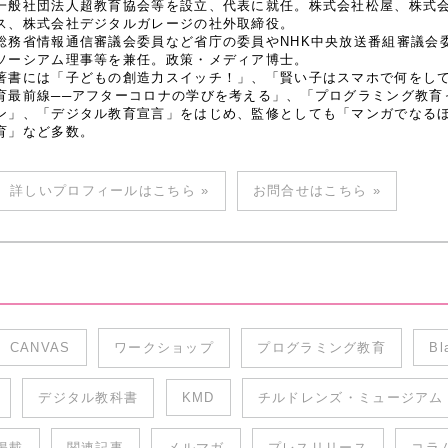
一般社団法人超教育協会等を設立、代表に就任。株式会社松屋、株式
ス、株式会社デジタルガレージの社外取締役。
総務省情報通信審議会委員など省庁の委員やNHK中央放送番組審議会
ソーシアム理事等を兼任。政策・メディア博士。
著書には「子どもの創造力スイッチ！」、「賢い子はスマホで何をし
育最前線──アフターコロナの学びを考える」、「プログラミング教育
ン」、「デジタル教育宣言」をはじめ、監修としても「マンガでなるほど
育」など多数。
詳しいプロフィールはこちら »
お問合せはこちら »
CANVAS
ワークショップ
プログラミング教育
Bl
デジタル教科書
KMD
チルドレンズ・ミュージアム
掲載
関連記事
メルマガ
プレスリリース
コラ