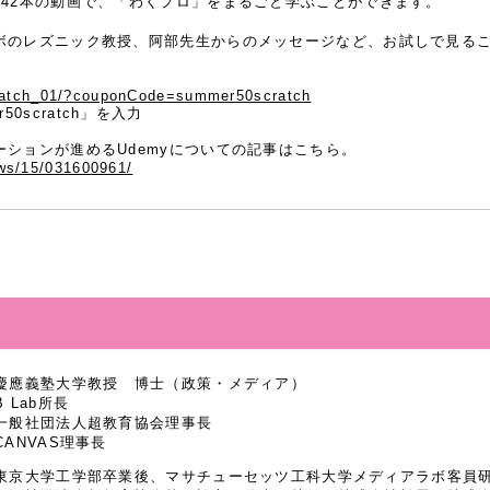
の42本の動画で、「わくプロ」をまるごと学ぶことができます。
ボのレズニック教授、阿部先生からのメッセージなど、お試しで見る
ratch_01/?couponCode=summer50scratch
0scratch」を入力
ションが進めるUdemyについての記事はこちら。
news/15/031600961/
慶應義塾大学教授 博士（政策・メディア）
B Lab所長
一般社団法人超教育協会理事長
CANVAS理事長
東京大学工学部卒業後、マサチューセッツ工科大学メディアラボ客員研究