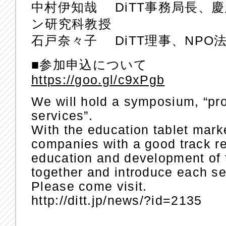
中村伊知哉 DiTT事務局長、
ン研究科教授
石戸奈々子 DiTT理事、NPO法
■参加申込について
https://goo.gl/c9xPgb
We will hold a symposium, “pros
services”.
With the education tablet mar
companies with a good track r
education and development of t
together and introduce each se
Please come visit.
http://ditt.jp/news/?id=2135