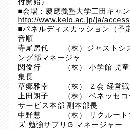
付開始）
■会場：慶應義塾大学三田キャンパ
http://www.keio.ac.jp/ja/access
■パネルディスカッション（予
音順
寺尾房代 （株）ジャストシステ
ング部マネージャ
関俊行 （株） 小学館 児童・
集長
草郷雅幸 （株） Ｚ会 経営戦略
上田朗子 （株） ベネッセコ
サービス本部 副本部長
中野慧 （株） リクルート
ズ 勉強サプリG マネージャ