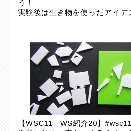
う！
実験後は生き物を使ったアイデ
【WSC11 WS紹介20】‪#‎wsc11