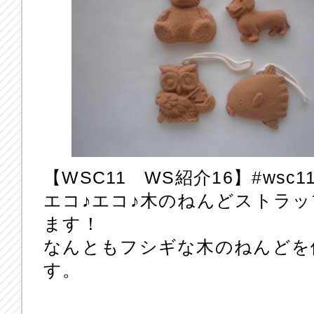
【WSC11 WS紹介16】‪#‎wsc11
エコ♪エコ♪木のねんどストラ
ます！
なんともフシギな木のねんどを
す。