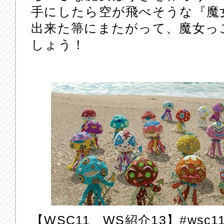
手にしたら空が飛べそうな『魔
出来た箒にまたがって、魔女っ
しょう！
【WSC11 WS紹介13】‪#‎wsc11