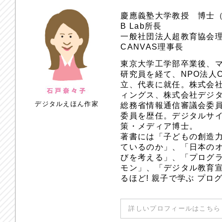
慶應義塾大学教授 博士
B Lab所長
一般社団法人超教育協会
CANVAS理事長
東京大学工学部卒業後、
研究員を経て、NPO法人
立、代表に就任。株式会
ィングス、株式会社デジ
デジタルえほん作家
総務省情報通信審議会委員
委員を歴任。デジタルサ
策・メディア博士。
著書には「子どもの創造
ているのか」、「日本のオ
びを考える」、「プログラ
モン」、「デジタル教育
るほど! 親子で学ぶ プ
詳しいプロフィールはこちら 