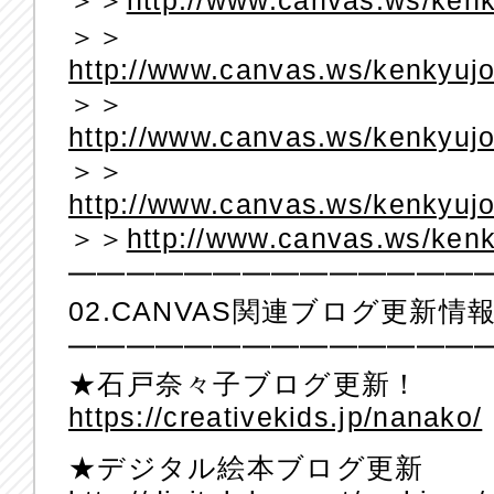
＞＞
http://www.canvas.ws/kenky
＞＞
http://www.canvas.ws/kenkyujo
＞＞
http://www.canvas.ws/kenkyujo
＞＞
http://www.canvas.ws/kenkyujo
＞＞
http://www.canvas.ws/kenk
━━━━━━━━━━━━━━
02.CANVAS関連ブログ更新情
━━━━━━━━━━━━━━
★石戸奈々子ブログ更新！
https://creativekids.jp/nanako/
★デジタル絵本ブログ更新