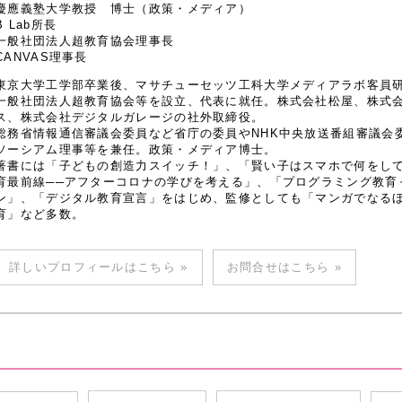
慶應義塾大学教授 博士（政策・メディア）
B Lab所長
一般社団法人超教育協会理事長
CANVAS理事長
東京大学工学部卒業後、マサチューセッツ工科大学メディアラボ客員研究
一般社団法人超教育協会等を設立、代表に就任。株式会社松屋、株式
ス、株式会社デジタルガレージの社外取締役。
総務省情報通信審議会委員など省庁の委員やNHK中央放送番組審議会
ソーシアム理事等を兼任。政策・メディア博士。
著書には「子どもの創造力スイッチ！」、「賢い子はスマホで何をし
育最前線──アフターコロナの学びを考える」、「プログラミング教育
ン」、「デジタル教育宣言」をはじめ、監修としても「マンガでなるほど
育」など多数。
詳しいプロフィールはこちら »
お問合せはこちら »