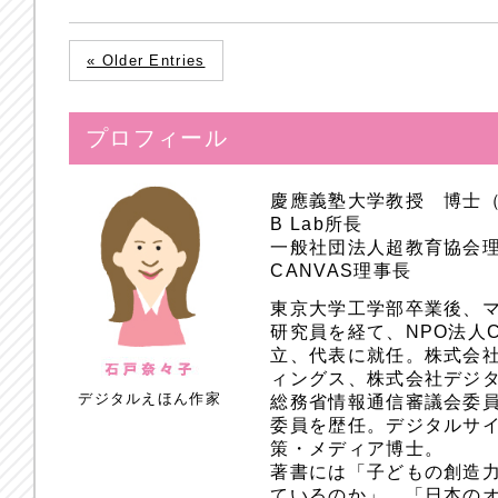
« Older Entries
プロフィール
慶應義塾大学教授 博士
B Lab所長
一般社団法人超教育協会
CANVAS理事長
東京大学工学部卒業後、
研究員を経て、NPO法人
立、代表に就任。株式会
ィングス、株式会社デジ
デジタルえほん作家
総務省情報通信審議会委員
委員を歴任。デジタルサ
策・メディア博士。
著書には「子どもの創造
ているのか」、「日本のオ