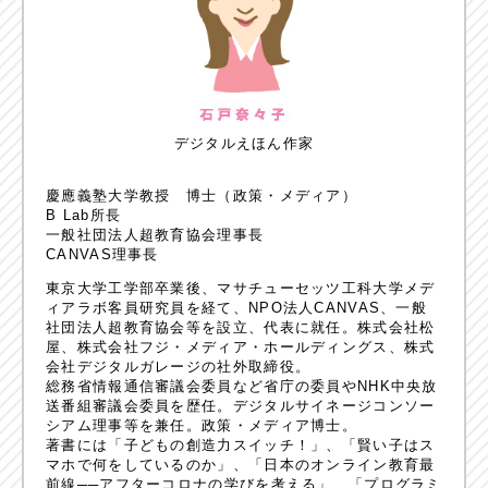
デジタルえほん作家
慶應義塾大学教授 博士（政策・メディア）
B Lab所長
一般社団法人超教育協会理事長
CANVAS理事長
東京大学工学部卒業後、マサチューセッツ工科大学メデ
ィアラボ客員研究員を経て、NPO法人CANVAS、一般
社団法人超教育協会等を設立、代表に就任。株式会社松
屋、株式会社フジ・メディア・ホールディングス、株式
会社デジタルガレージの社外取締役。
総務省情報通信審議会委員など省庁の委員やNHK中央放
送番組審議会委員を歴任。デジタルサイネージコンソー
シアム理事等を兼任。政策・メディア博士。
著書には「子どもの創造力スイッチ！」、「賢い子はス
マホで何をしているのか」、「日本のオンライン教育最
前線──アフターコロナの学びを考える」、「プログラミ