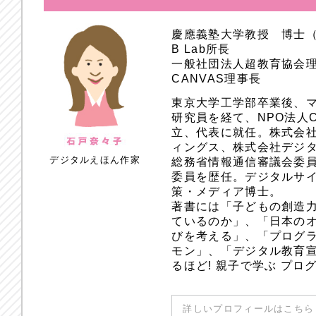
慶應義塾大学教授 博士
B Lab所長
一般社団法人超教育協会
CANVAS理事長
東京大学工学部卒業後、
研究員を経て、NPO法人
立、代表に就任。株式会
ィングス、株式会社デジ
デジタルえほん作家
総務省情報通信審議会委員
委員を歴任。デジタルサ
策・メディア博士。
著書には「子どもの創造
ているのか」、「日本のオ
びを考える」、「プログラ
モン」、「デジタル教育
るほど! 親子で学ぶ プ
詳しいプロフィールはこちら 