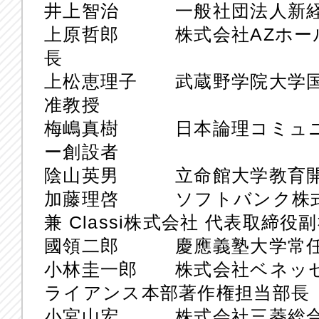
井上智治 一般社団法人新経
上原哲郎 株式会社AZホー
長
上松恵理子 武蔵野学院大学
准教授
梅嶋真樹 日本論理コミュニ
ー創設者
陰山英男 立命館大学教育開
加藤理啓 ソフトバンク株式会
兼 Classi株式会社 代表取締役
國領二郎 慶應義塾大学常
小林圭一郎 株式会社ベネッ
ライアンス本部著作権担当部長
小宮山宏 株式会社三菱総合研