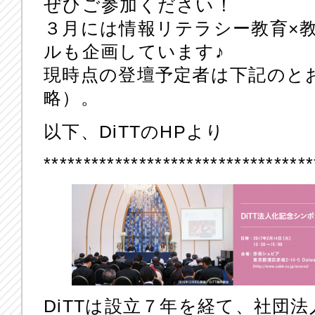
ぜひご参加ください！
３月には情報リテラシー教育×
ルも企画しています♪
現時点の登壇予定者は下記のと
略）。
以下、DiTTのHPより
**********************************
DiTTは設立７年を経て、社団