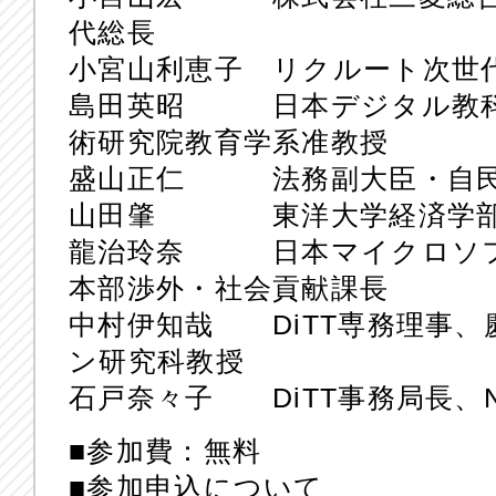
代総長
小宮山利恵子 リクルート次世
島田英昭 日本デジタル教科
術研究院教育学系准教授
盛山正仁 法務副大臣・自民
山田肇 東洋大学経済学部
龍治玲奈 日本マイクロソフ
本部渉外・社会貢献課長
中村伊知哉 DiTT専務理事
ン研究科教授
石戸奈々子 DiTT事務局長、N
■参加費：無料
■参加申込について