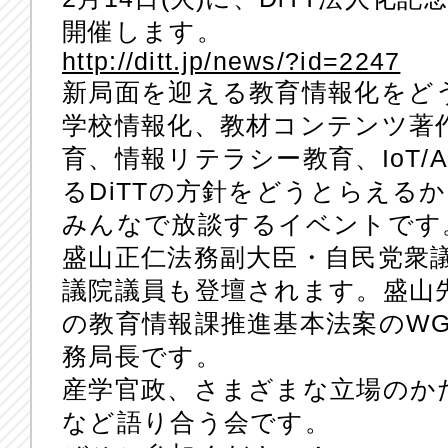
開催します。
http://ditt.jp/news/?id=2247
新局面を迎える教育情報化をど
学校情報化、教材コンテンツ著
育、情報リテラシー教育、IoT/
るDiTTの方針をどうとらえる
みんなで放談するイベントです
盛山正仁法務副大臣・自民党衆
議院議員も登壇されます。盛山先
の教育情報課推進基本法案のW
務局長です。
産学官政、さまざまな立場のか
など語り合う会です。