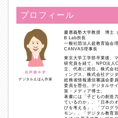
プロフィール
慶應義塾大学教授 博士
B Lab所長
一般社団法人超教育協会
CANVAS理事長
東京大学工学部卒業後、
研究員を経て、NPO法人
立、代表に就任。株式会
ィングス、株式会社デジ
デジタルえほん作家
総務省情報通信審議会委員
委員を歴任。デジタルサ
策・メディア博士。
著書には「子どもの創造
ているのか」、「日本のオ
びを考える」、「プログラ
モン」、「デジタル教育