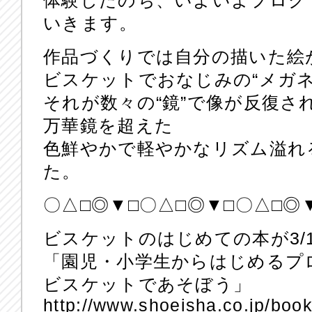
体験したのち、いよいよプログ
いきます。
作品づくりでは自分の描いた絵
ビスケットでおなじみの“メガネ
それが数々の“鏡”で像が反復さ
万華鏡を超えた
色鮮やかで軽やかなリズム溢れ
た。
〇△□◎▼□〇△□◎▼□〇△□◎
ビスケットのはじめての本が3/
「園児・小学生からはじめるプ
ビスケットであそぼう」
http://www.shoeisha.co.jp/boo