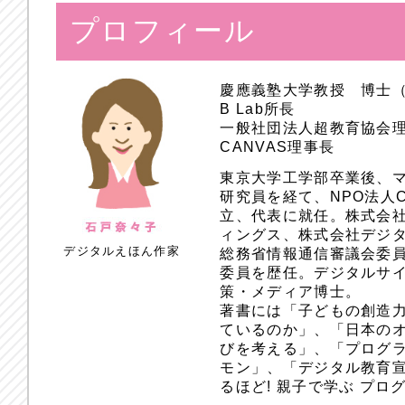
プロフィール
慶應義塾大学教授 博士
B Lab所長
一般社団法人超教育協会
CANVAS理事長
東京大学工学部卒業後、
研究員を経て、NPO法人
立、代表に就任。株式会
ィングス、株式会社デジ
デジタルえほん作家
総務省情報通信審議会委員
委員を歴任。デジタルサ
策・メディア博士。
著書には「子どもの創造
ているのか」、「日本のオ
びを考える」、「プログラ
モン」、「デジタル教育
るほど! 親子で学ぶ プ