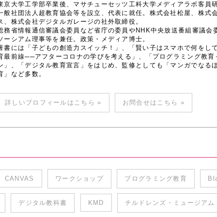
東京大学工学部卒業後、マサチューセッツ工科大学メディアラボ客員研究
一般社団法人超教育協会等を設立、代表に就任。株式会社松屋、株式
ス、株式会社デジタルガレージの社外取締役。
総務省情報通信審議会委員など省庁の委員やNHK中央放送番組審議会
ソーシアム理事等を兼任。政策・メディア博士。
著書には「子どもの創造力スイッチ！」、「賢い子はスマホで何をし
育最前線──アフターコロナの学びを考える」、「プログラミング教育
ン」、「デジタル教育宣言」をはじめ、監修としても「マンガでなるほど
育」など多数。
詳しいプロフィールはこちら »
お問合せはこちら »
CANVAS
ワークショップ
プログラミング教育
Bl
デジタル教科書
KMD
チルドレンズ・ミュージアム