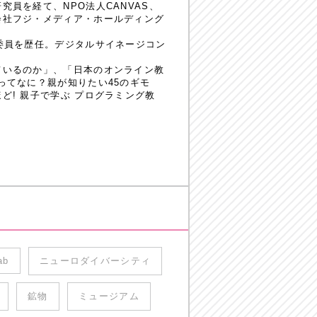
員を経て、NPO法人CANVAS、
会社フジ・メディア・ホールディング
委員を歴任。デジタルサイネージコン
ているのか」、「日本のオンライン教
ってなに？親が知りたい45のギモ
! 親子で学ぶ プログラミング教
ab
ニューロダイバーシティ
鉱物
ミュージアム