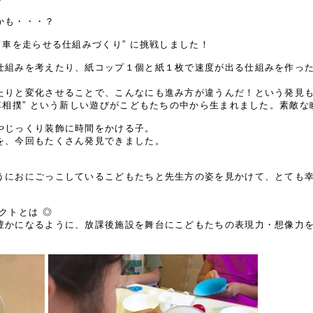
かも・・・？
て車を走らせる仕組みづくり” に挑戦しました！
仕組みを考えたり、紙コップ１個と紙１枚で速度が出る仕組みを作っ
たりと変化させることで、こんなにも進み方が違うんだ！という発見
車相撲” という新しい遊びがこどもたちの中から生まれました。素敵な
やじっくり装飾に時間をかける子。
を、今回もたくさん発見できました。
うにおにごっこしているこどもたちと先生方の姿を見かけて、とても
クトとは ◎
豊かになるように、放課後施設を舞台にこどもたちの表現力・想像力