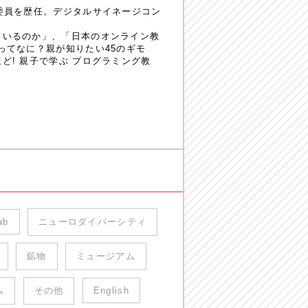
委員を歴任。デジタルサイネージコン
ているのか」、「日本のオンライン教
ってなに？親が知りたい45のギモ
! 親子で学ぶ プログラミング教
ab
ニューロダイバーシティ
鉱物
ミュージアム
ム
その他
English