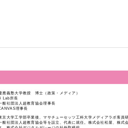
慶應義塾大学教授 博士（政策・メディア）
B Lab所長
一般社団法人超教育協会理事長
CANVAS理事長
東京大学工学部卒業後、マサチューセッツ工科大学メディアラボ客員研究
一般社団法人超教育協会等を設立、代表に就任。株式会社松屋、株式
ス、株式会社デジタルガレージの社外取締役。