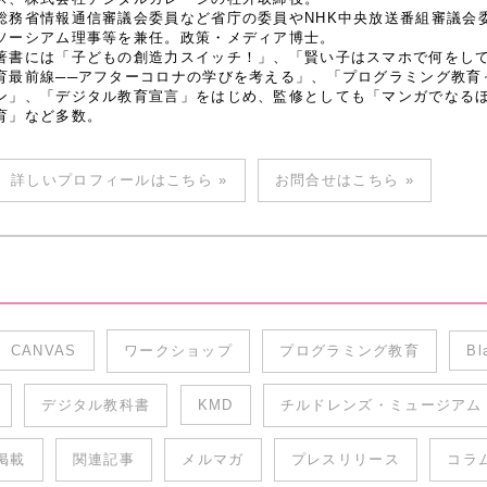
総務省情報通信審議会委員など省庁の委員やNHK中央放送番組審議会
ソーシアム理事等を兼任。政策・メディア博士。
著書には「子どもの創造力スイッチ！」、「賢い子はスマホで何をし
育最前線──アフターコロナの学びを考える」、「プログラミング教育
ン」、「デジタル教育宣言」をはじめ、監修としても「マンガでなるほど
育」など多数。
詳しいプロフィールはこちら »
お問合せはこちら »
CANVAS
ワークショップ
プログラミング教育
Bl
デジタル教科書
KMD
チルドレンズ・ミュージアム
掲載
関連記事
メルマガ
プレスリリース
コラ