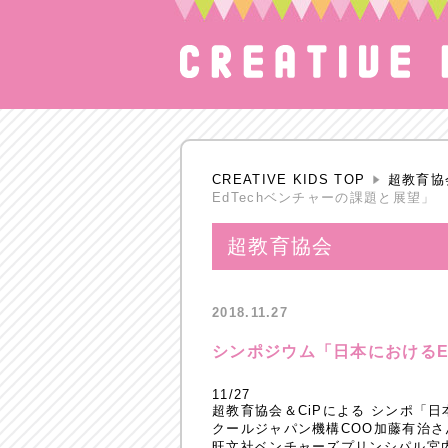
CREATIVE KIDS TOP
超教育協
EdTechベンチャーの課題と展望」
超教育協会
2018.11.27
シンポジウム「日本におけるE
11/27
超教育協会＆CiPによる シンポ「日
クールジャパン機構COO加藤有治さん
旺文社ベンチャーズプリンシパル宮内