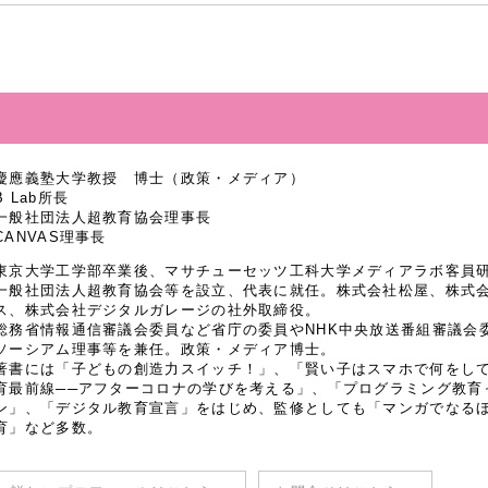
慶應義塾大学教授 博士（政策・メディア）
B Lab所長
一般社団法人超教育協会理事長
CANVAS理事長
東京大学工学部卒業後、マサチューセッツ工科大学メディアラボ客員研究
一般社団法人超教育協会等を設立、代表に就任。株式会社松屋、株式
ス、株式会社デジタルガレージの社外取締役。
総務省情報通信審議会委員など省庁の委員やNHK中央放送番組審議会
ソーシアム理事等を兼任。政策・メディア博士。
著書には「子どもの創造力スイッチ！」、「賢い子はスマホで何をし
育最前線──アフターコロナの学びを考える」、「プログラミング教育
ン」、「デジタル教育宣言」をはじめ、監修としても「マンガでなるほど
育」など多数。