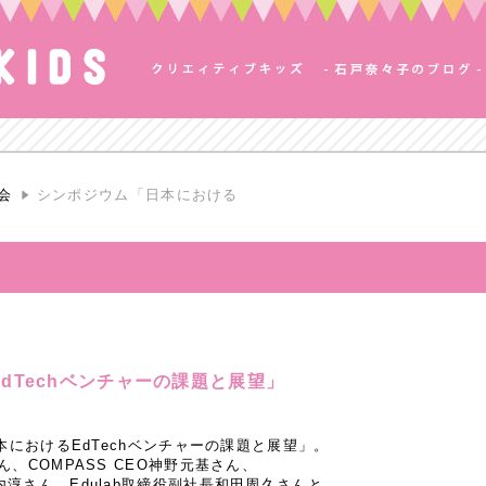
会
シンポジウム「日本における
dTechベンチャーの課題と展望」
本におけるEdTechベンチャーの課題と展望」。
、COMPASS CEO神野元基さん、
淳さん、Edulab取締役副社長和田周久さんと。