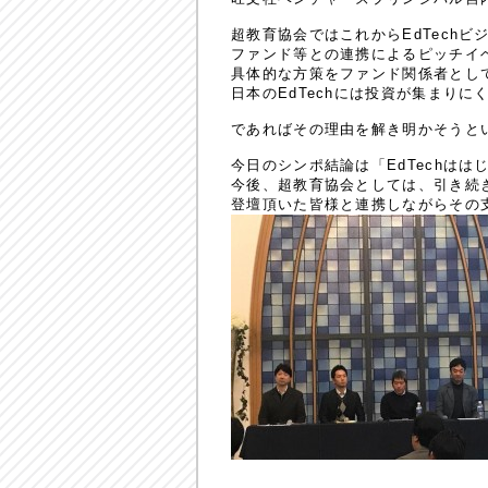
超教育協会ではこれからEdTech
ファンド等との連携によるピッチイ
具体的な方策をファンド関係者とし
日本のEdTechには投資が集まり
であればその理由を解き明かそうと
今日のシンポ結論は「EdTechは
今後、超教育協会としては、引き続き
登壇頂いた皆様と連携しながらその