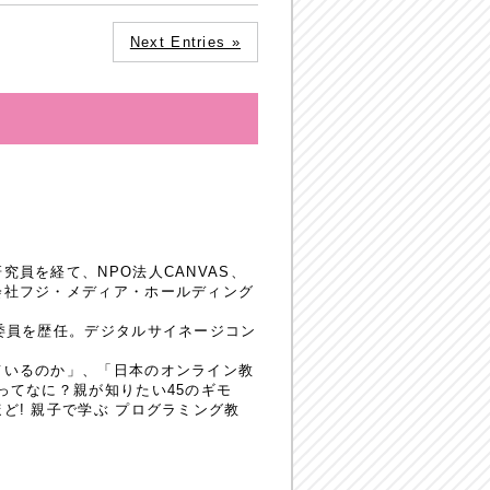
Next Entries »
員を経て、NPO法人CANVAS、
会社フジ・メディア・ホールディング
委員を歴任。デジタルサイネージコン
ているのか」、「日本のオンライン教
ってなに？親が知りたい45のギモ
! 親子で学ぶ プログラミング教