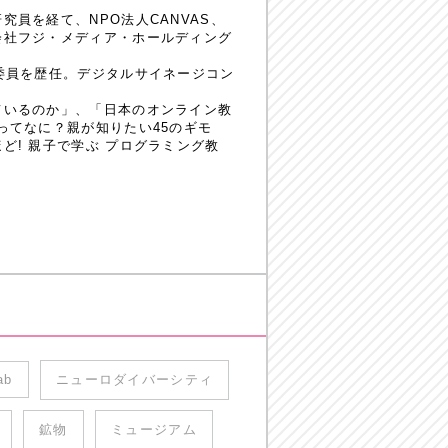
員を経て、NPO法人CANVAS、
会社フジ・メディア・ホールディング
委員を歴任。デジタルサイネージコン
ているのか」、「日本のオンライン教
ってなに？親が知りたい45のギモ
! 親子で学ぶ プログラミング教
ab
ニューロダイバーシティ
鉱物
ミュージアム