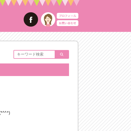
^*)
。
。