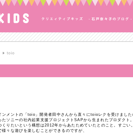
S
toio
ントの「toio」開発者田中さんから直々にtoioレクを受けました(*^
ったソニーの社内起業支援プロジェクトSAPから生まれたプロダクト
くりたいという構想は2012年からあたためていたとのこと。すごい
で様々な遊びを楽しむことができるのですが、