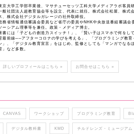
東京大学工学部卒業後、マサチューセッツ工科大学メディアラボ客員研究
一般社団法人超教育協会等を設立、代表に就任。株式会社松屋、株式
ス、株式会社デジタルガレージの社外取締役。
総務省情報通信審議会委員など省庁の委員やNHK中央放送番組審議会
ソーシアム理事等を兼任。政策・メディア博士。
著書には「子どもの創造力スイッチ！」、「賢い子はスマホで何をし
育最前線──アフターコロナの学びを考える」、「プログラミング教育
ン」、「デジタル教育宣言」をはじめ、監修としても「マンガでなるほど
育」など多数。
詳しいプロフィールはこちら »
お問合せはこちら »
CANVAS
ワークショップ
プログラミング教育
Bl
デジタル教科書
KMD
チルドレンズ・ミュージアム