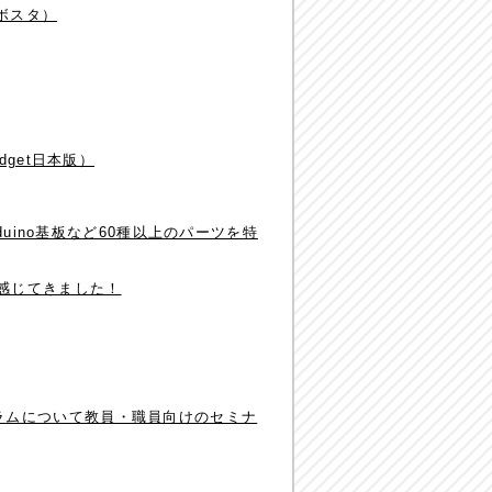
ロボスタ）
get日本版）
uino基板など60種以上のパーツを特
吹を感じてきました！
ログラムについて教員・職員向けのセミナ