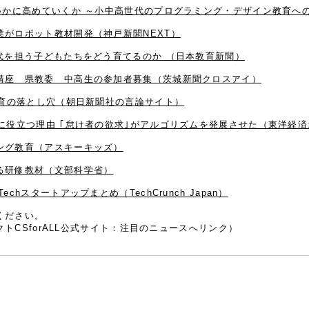
かに高めていくか ～小中高世代のプログラミング・デザイン教育への対応
がロボット教材開発（神戸新聞NEXT）
代を担う子どもたちをどう育てるのか （日本教育新聞）
講座 県教委 中高生の参加者募集（茨城新聞クロスアイ）
教育の落とし穴（朝日新聞社の言論サイト）
に役立つ理由 ｢怠け者の欲求｣がアルゴリズムを発展させた（東洋経
ング教育（アスキーキッズ）
る研修教材（文部科学省）
hスタートアップまとめ（TechCrunch Japan）
ください。
トCSforALL公式サイト：注目のニュースへリンク）