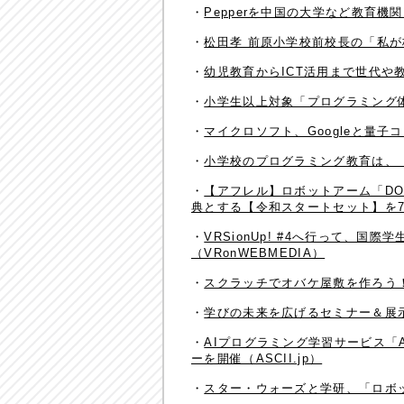
・
Pepperを中国の大学など教育機
・
松田孝 前原小学校前校長の「私が
・
幼児教育からICT活用まで世代や
・
小学生以上対象「プログラミング体験
・
マイクロソフト、Googleと量子
・
小学校のプログラミング教育は、「エ
・
【アフレル】ロボットアーム「DOB
典とする【令和スタートセット】を7/2
・
VRSionUp! #4へ行って、国
（VRonWEBMEDIA）
・
スクラッチでオバケ屋敷を作ろう！
・
学びの未来を広げるセミナー＆展示会「
・
AIプログラミング学習サービス「A
ーを開催（ASCII.jp）
・
スター・ウォーズと学研、「ロボッ