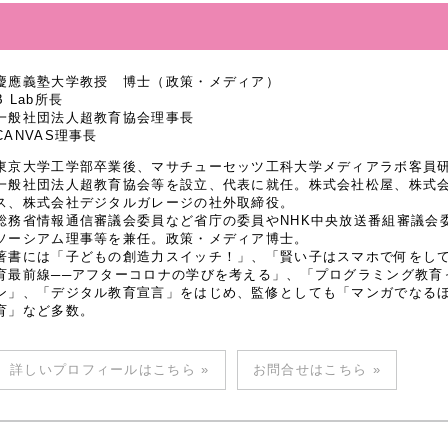
慶應義塾大学教授 博士（政策・メディア）
B Lab所長
一般社団法人超教育協会理事長
CANVAS理事長
東京大学工学部卒業後、マサチューセッツ工科大学メディアラボ客員研究
一般社団法人超教育協会等を設立、代表に就任。株式会社松屋、株式
ス、株式会社デジタルガレージの社外取締役。
総務省情報通信審議会委員など省庁の委員やNHK中央放送番組審議会
ソーシアム理事等を兼任。政策・メディア博士。
著書には「子どもの創造力スイッチ！」、「賢い子はスマホで何をし
育最前線──アフターコロナの学びを考える」、「プログラミング教育
ン」、「デジタル教育宣言」をはじめ、監修としても「マンガでなるほど
育」など多数。
詳しいプロフィールはこちら »
お問合せはこちら »