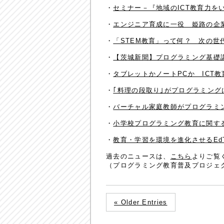
・
セミナー－『地域のICT教育力をい
・
エンジニア育成に一役 姫路の企業
・
「STEM教育」って何？ 次の世
・
【茨城新聞】プログラミング基礎
・
タブレットかノートPCか ICT
・
｢料理の段取り｣がプログラミング
・
バーチャル家庭教師がプログラミ
・
小学校プログラミング教育に関す
・
教育・学習を環境を進化させるEdTec
過去のニュースは、
こちら
よりご覧
（プログラミング教育普及プロジェク
« Older Entries