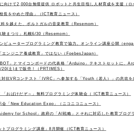
関に向けて2,000台無償提供 ロボットと共生目指し人材育成を支援（
校長をやめた理由」（ICT教育ニュース）
教科を越えた、ポルトガルの音楽教育（Resemom）
まつり」札幌6/30（Resemom）
コンピュータープログラミング教育で協力。オンライン講座公開（engad
ンジニア養成教育」ではない（FoebesJapan）
OT」とマイコンボードの代表格「Arduino」テキストセットに、Ard
0(土)まで販売！（PRTIMES）
際学生対抗VRコンテスト「IVRC」へ参加する「Youth（若人）」の息
「おばけだぞ～」無料プログラミング体験会（ ICT教育ニュース）
New Education Expo」（ニコニコニュース）
idemy for School」政府の「AI戦略」とそれに対応した教育プ
トプログラミング講座」8月開催（ICT教育ニュース）