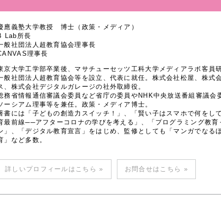
慶應義塾大学教授 博士（政策・メディア）
B Lab所長
一般社団法人超教育協会理事長
CANVAS理事長
東京大学工学部卒業後、マサチューセッツ工科大学メディアラボ客員研究
一般社団法人超教育協会等を設立、代表に就任。株式会社松屋、株式
ス、株式会社デジタルガレージの社外取締役。
総務省情報通信審議会委員など省庁の委員やNHK中央放送番組審議会
ソーシアム理事等を兼任。政策・メディア博士。
著書には「子どもの創造力スイッチ！」、「賢い子はスマホで何をし
育最前線──アフターコロナの学びを考える」、「プログラミング教育
ン」、「デジタル教育宣言」をはじめ、監修としても「マンガでなるほど
育」など多数。
詳しいプロフィールはこちら »
お問合せはこちら »