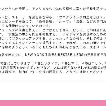
人公たちが登場し、アメリカならではの多様性に富んだ学校生活をち
ントは、ストーリーを楽しみながら、「プログラミング的思考とは？
たエピソードを通じて、「条件分岐」「ループ」「変数」などの専門
てくる仕掛けになっているのです。
ラミングの技術を教えることではありません。むしろ、その前提にあ
す。「実生活の中から問題を発見する」「アイディアを実現するため
協力してブラッシュアップする」といったような心得と、そして何よ
クワクするようなイメージを提示すること。それが、この本の狙いで
を始めようとしている子どもたちの好奇心をかきたてる、良きロール
売後すぐに、NEW YORK TIMES BESTSELLERSの児童書
で交代していきます（２巻はソフィア、３巻はマヤ、４巻はエリン。2
つは適応障害をかかえていたりなど、人には言えないそれぞれの悩みが
姿は新鮮で、魅力的です。今後の展開にも、どうぞご期待ください！