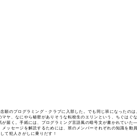
念願のプログラミング・クラブに入部した。でも同じ班になったのは
のマヤ、なにやら秘密がありそうな転校生のエリンという、ちぐはぐ
紙が届く。手紙には、プログラミング言語風の暗号文が書かれていた
メッセージを解読するためには、班のメンバーそれぞれの知識を動員
力して犯人さがしに乗りだす！