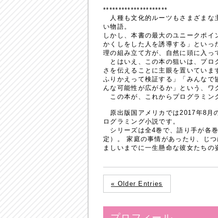
*********************
人種も文化的ルーツもさまざまな主
い物語。
しかし、本書の最大のユニークポイ
かくしをした人を誘導する」といっ
理の組み立て方が、自然に頭に入っ
とはいえ、この本の狙いは、プログ
さを伝えることに主眼を置いていま
ふりかえって検証する」「みんなで
んな可能性が広がるか」という、ワ
この本が、これからプログラミング
原出版国アメリカでは2017年8月の発
ログラミング小説です。
シリーズは全4巻で、語り手が各巻
定）。 家庭の事情があったり、じ
ましいまでに一生懸命な彼女たちの
« Older Entries
プロフィール