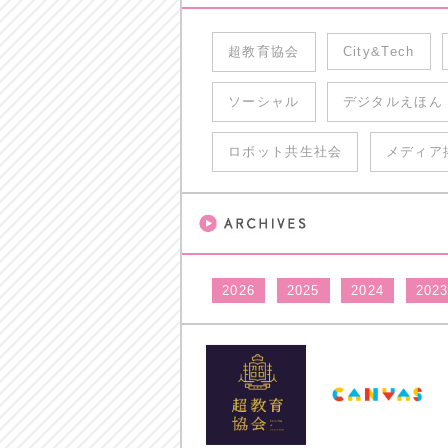
超教育協会
City&Tech
ソーシャル
デジタルえほん
ロボット共生社会
メディア
2026
2025
2024
202