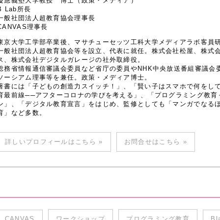
慶應義塾大学教授 博士（政策・メディア）
B Lab所長
一般社団法人超教育協会理事長
CANVAS理事長
東京大学工学部卒業後、マサチューセッツ工科大学メディアラボ客員研究
一般社団法人超教育協会等を設立、代表に就任。株式会社松屋、株式
ス、株式会社デジタルガレージの社外取締役。
総務省情報通信審議会委員など省庁の委員やNHK中央放送番組審議会
ソーシアム理事等を兼任。政策・メディア博士。
著書には「子どもの創造力スイッチ！」、「賢い子はスマホで何をし
育最前線──アフターコロナの学びを考える」、「プログラミング教育
ン」、「デジタル教育宣言」をはじめ、監修としても「マンガでなるほど
育」など多数。
詳しいプロフィールはこちら »
お問合せはこちら »
CANVAS
ワークショップ
プログラミング教育
Bl