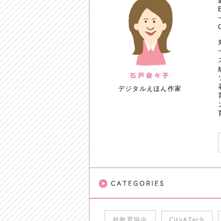
デジタルえほん作家
超教育協会
City&Tech