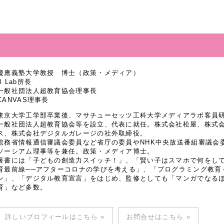
慶應義塾大学教授 博士（政策・メディア）
B Lab所長
一般社団法人超教育協会理事長
CANVAS理事長
東京大学工学部卒業後、マサチューセッツ工科大学メディアラボ客員研究
一般社団法人超教育協会等を設立、代表に就任。株式会社松屋、株式
ス、株式会社デジタルガレージの社外取締役。
総務省情報通信審議会委員など省庁の委員やNHK中央放送番組審議会
ソーシアム理事等を兼任。政策・メディア博士。
著書には「子どもの創造力スイッチ！」、「賢い子はスマホで何をし
育最前線──アフターコロナの学びを考える」、「プログラミング教育
ン」、「デジタル教育宣言」をはじめ、監修としても「マンガでなるほど
育」など多数。
詳しいプロフィールはこちら »
お問合せはこちら »