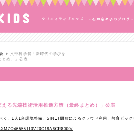
会
文部科学省「新時代の学びを
まとめ）」公表
支える先端技術活用推進方策（最終まとめ）」公表
を育むべく、1人1台環境整備、SINET開放によるクラウド利用、教育ビッ
e/DGXMZO46555110V20C19A6CR8000/