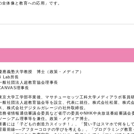
の全体像と教育への応用」です。
慶應義塾大学教授 博士（政策・メディア）
B Lab所長
一般社団法人超教育協会理事長
CANVAS理事長
東京大学工学部卒業後、マサチューセッツ工科大学メディアラボ客員研究
一般社団法人超教育協会等を設立、代表に就任。株式会社松屋、株式
ス、株式会社デジタルガレージの社外取締役。
総務省情報通信審議会委員など省庁の委員やNHK中央放送番組審議会
ソーシアム理事等を兼任。政策・メディア博士。
著書には「子どもの創造力スイッチ！」、「賢い子はスマホで何をし
育最前線──アフターコロナの学びを考える」、「プログラミング教育