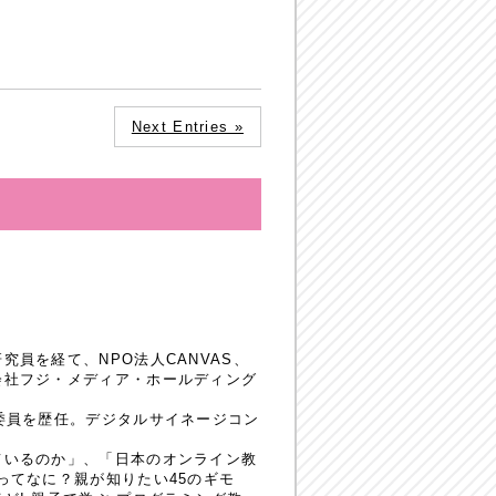
Next Entries »
員を経て、NPO法人CANVAS、
会社フジ・メディア・ホールディング
委員を歴任。デジタルサイネージコン
ているのか」、「日本のオンライン教
ってなに？親が知りたい45のギモ