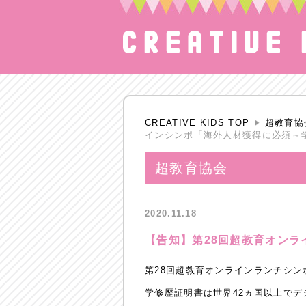
CREATIVE KIDS TOP
超教育協
インシンポ「海外人材獲得に必須～
超教育協会
2020.11.18
【告知】第28回超教育オン
第28回超教育オンラインランチシ
学修歴証明書は世界42ヵ国以上で