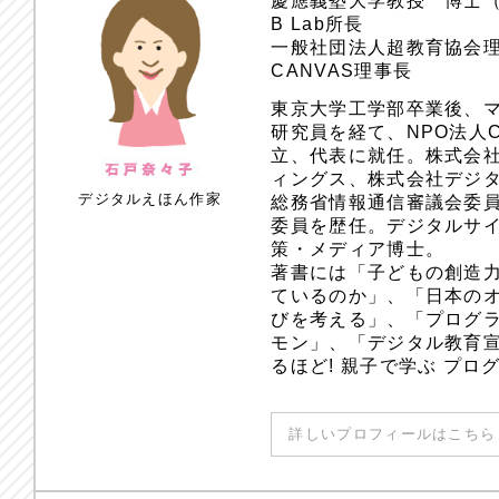
慶應義塾大学教授 博士
B Lab所長
一般社団法人超教育協会
CANVAS理事長
東京大学工学部卒業後、
研究員を経て、NPO法人
立、代表に就任。株式会
ィングス、株式会社デジ
デジタルえほん作家
総務省情報通信審議会委員
委員を歴任。デジタルサ
策・メディア博士。
著書には「子どもの創造
ているのか」、「日本のオ
びを考える」、「プログラ
モン」、「デジタル教育
るほど! 親子で学ぶ プ
詳しいプロフィールはこちら 