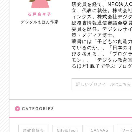
研究員を経て、NPO法人
立、代表に就任。株式会
ィングス、株式会社デジ
デジタルえほん作家
総務省情報通信審議会委員
委員を歴任。デジタルサ
策・メディア博士。
著書には「子どもの創造
ているのか」、「日本のオ
びを考える」、「プログラ
モン」、「デジタル教育
るほど! 親子で学ぶ プ
詳しいプロフィールはこちら 
超教育協会
City&Tech
CANVAS
ワー