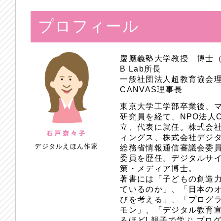
プロフィール
慶應義塾大学教授 博士
B Lab所長
一般社団法人超教育協会
CANVAS理事長
東京大学工学部卒業後、
研究員を経て、NPO法人
立、代表に就任。株式会
ィングス、株式会社デジ
デジタルえほん作家
総務省情報通信審議会委員
委員を歴任。デジタルサ
策・メディア博士。
著書には「子どもの創造
ているのか」、「日本のオ
びを考える」、「プログラ
モン」、「デジタル教育
るほど! 親子で学ぶ プ