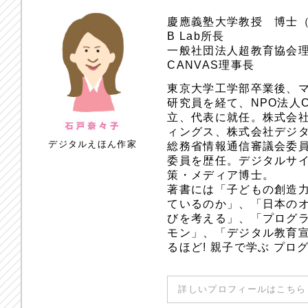
慶應義塾大学教授 博士
B Lab所長
一般社団法人超教育協会
CANVAS理事長
東京大学工学部卒業後、
研究員を経て、NPO法人
立、代表に就任。株式会
ィングス、株式会社デジ
デジタルえほん作家
総務省情報通信審議会委員
委員を歴任。デジタルサ
策・メディア博士。
著書には「子どもの創造
ているのか」、「日本のオ
びを考える」、「プログラ
モン」、「デジタル教育
るほど! 親子で学ぶ プ
詳しいプロフィールはこちら 