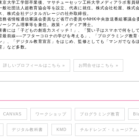
東京大学工学部卒業後、マサチューセッツ工科大学メディアラボ客員研究
一般社団法人超教育協会等を設立、代表に就任。株式会社松屋、株式
ス、株式会社デジタルガレージの社外取締役。
総務省情報通信審議会委員など省庁の委員やNHK中央放送番組審議会
ソーシアム理事等を兼任。政策・メディア博士。
著書には「子どもの創造力スイッチ！」、「賢い子はスマホで何をし
育最前線──アフターコロナの学びを考える」、「プログラミング教育
ン」、「デジタル教育宣言」をはじめ、監修としても「マンガでなるほど
育」など多数。
詳しいプロフィールはこちら »
お問合せはこちら »
CANVAS
ワークショップ
プログラミング教育
Bl
デジタル教科書
KMD
チルドレンズ・ミュージアム