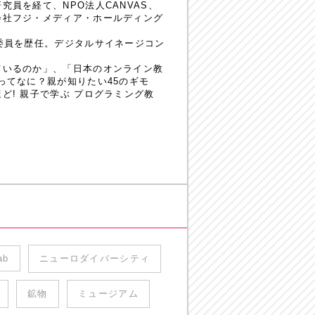
員を経て、NPO法人CANVAS、
会社フジ・メディア・ホールディング
委員を歴任。デジタルサイネージコン
ているのか」、「日本のオンライン教
ってなに？親が知りたい45のギモ
! 親子で学ぶ プログラミング教
ab
ニューロダイバーシティ
鉱物
ミュージアム