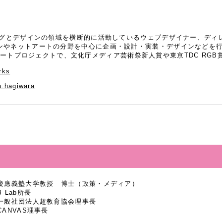
ミングとデザインの領域を横断的に活動しているウェブデザイナー、ディ
ンやネットアートの分野を中心に企画・設計・実装・デザインなどを
などのアートプロジェクトで、文化庁メディア芸術祭新人賞や東京TDC RG
rks
a.hagiwara
慶應義塾大学教授 博士（政策・メディア）
B Lab所長
一般社団法人超教育協会理事長
CANVAS理事長