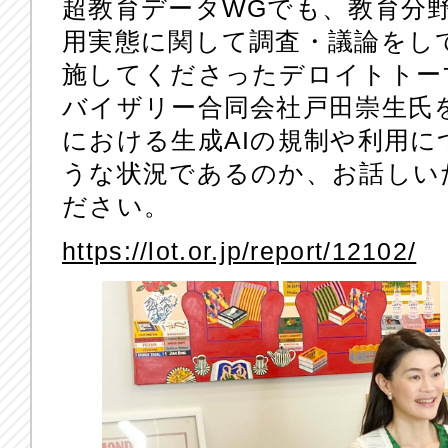
超教育データWGでも、教育分野
用実態に関して調査・議論をし
施してくださったデロイトトー
バイザリー合同会社戸田崇生氏
における生成AIの規制や利用
うな状況であるのか、お話しい
ださい。
https://lot.or.jp/report/12102/