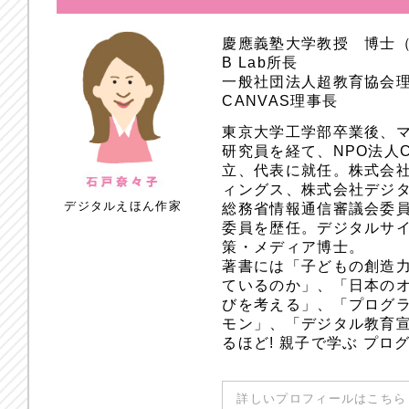
慶應義塾大学教授 博士
B Lab所長
一般社団法人超教育協会
CANVAS理事長
東京大学工学部卒業後、
研究員を経て、NPO法人
立、代表に就任。株式会
ィングス、株式会社デジ
デジタルえほん作家
総務省情報通信審議会委員
委員を歴任。デジタルサ
策・メディア博士。
著書には「子どもの創造
ているのか」、「日本のオ
びを考える」、「プログラ
モン」、「デジタル教育
るほど! 親子で学ぶ プ
詳しいプロフィールはこちら 